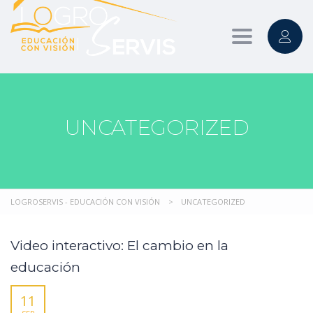
Toggle
navigation
UNCATEGORIZED
LOGROSERVIS - EDUCACIÓN CON VISIÓN
>
UNCATEGORIZED
Video interactivo: El cambio en la
educación
11