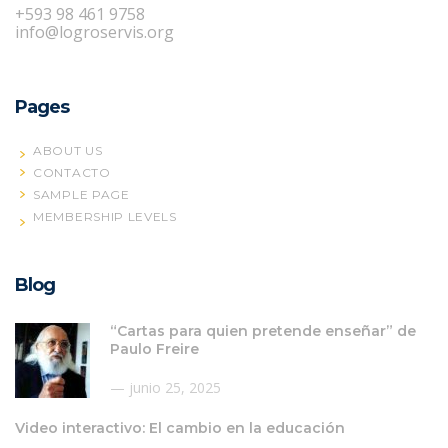
+593 98 461 9758
info@logroservis.org
Pages
ABOUT US
CONTACTO
SAMPLE PAGE
MEMBERSHIP LEVELS
Blog
“Cartas para quien pretende enseñar” de
Paulo Freire
junio 25, 2025
Video interactivo: El cambio en la educación